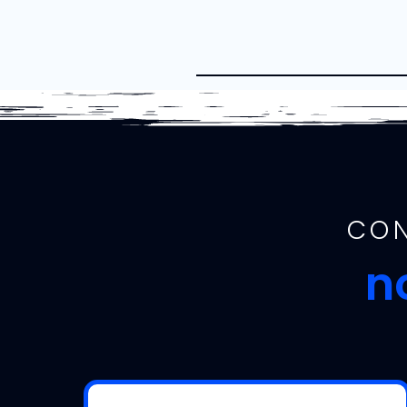
CON
n