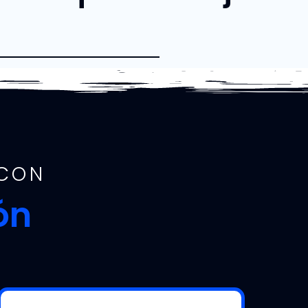
 CON
ón