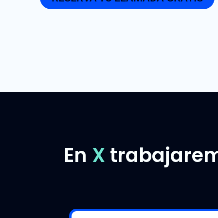
En
X
trabajarem