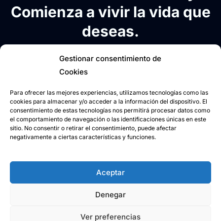
Comienza a vivir la vida que
deseas.
Gestionar consentimiento de
Escríbeme ahora para
analizar tu caso y descubrir
Cookies
juntos la mejor manera de alcanzar tus objetivos
en los próximos meses.
Para ofrecer las mejores experiencias, utilizamos tecnologías como las
cookies para almacenar y/o acceder a la información del dispositivo. El
consentimiento de estas tecnologías nos permitirá procesar datos como
¿Trabajamos juntos?
el comportamiento de navegación o las identificaciones únicas en este
sitio. No consentir o retirar el consentimiento, puede afectar
negativamente a ciertas características y funciones.
Aceptar
Denegar
Ver preferencias