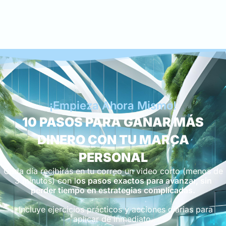
¡Empieza Ahora Mismo!
10 PASOS PARA GANAR MÁS
DINERO CON TU MARCA
PERSONAL
Cada día recibirás en tu correo un video corto (menos de
3 minutos) con l
os pasos exactos para avanzar, sin
perder tiempo en estrategias complicadas.
*Incluye ejercicios prácticos y acciones diarias para
aplicar de inmediato.