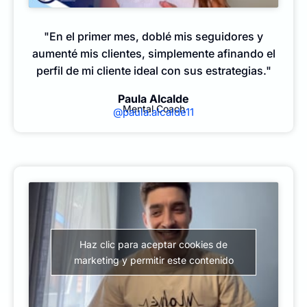
"En el primer mes, doblé mis seguidores y
aumenté mis clientes, simplemente afinando el
perfil de mi cliente ideal con sus estrategias."
Paula Alcalde
Mental Coach
@paula.alcalde11
Haz clic para aceptar cookies de
marketing y permitir este contenido