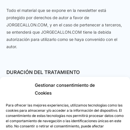
Todo el material que se expone en la newsletter está
protegido por derechos de autor a favor de
JORGECALLON.COM, y en el caso de pertenecer a terceros,
se entenderá que JORGECALLON.COM tiene la debida
autorización para utilizarlo como se haya convenido con el
autor.
DURACIÓN DEL TRATAMIENTO
Gestionar consentimiento de
En el caso de los datos personales suministrados para
facturación y compra de productos o servicios, serán
Cookies
guardados por el tiempo legalmente aplicable.
Para ofrecer las mejores experiencias, utilizamos tecnologías como las
cookies para almacenar y/o acceder a la información del dispositivo. El
En el caso de los datos personales suministrados para
consentimiento de estas tecnologías nos permitirá procesar datos como
boletines comerciales electrónicos y comentarios en el blog,
el comportamiento de navegación o las identificaciones únicas en este
sitio. No consentir o retirar el consentimiento, puede afectar
será por el tiempo que el titular de los datos desee