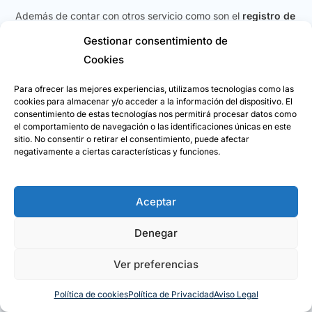
Además de contar con otros servicio como son el
registro de
dominios web
y
alojamiento web ultrarápido
Gestionar consentimiento de
Cookies
¡Te lo ponemos muy fácil para lanzar tu mensaje al mundo!
Para ofrecer las mejores experiencias, utilizamos tecnologías como las
(más…)
cookies para almacenar y/o acceder a la información del dispositivo. El
consentimiento de estas tecnologías nos permitirá procesar datos como
el comportamiento de navegación o las identificaciones únicas en este
Continuar Leyendo
sitio. No consentir o retirar el consentimiento, puede afectar
negativamente a ciertas características y funciones.
Aceptar
Denegar
Jorge Callon © Copyright 2024
Ver preferencias
Política de cookies
Política de Privacidad
Aviso Legal